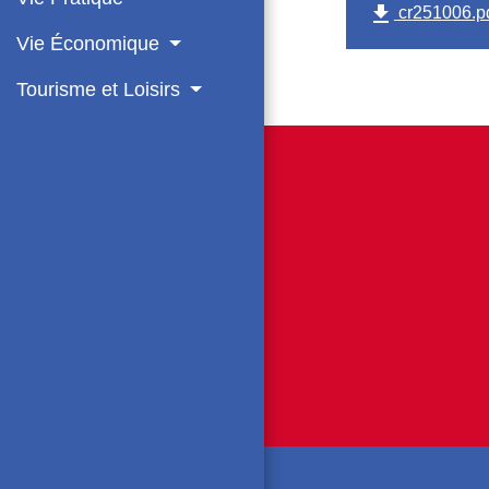
file_download
cr251006.pd
Vie Économique
Tourisme et Loisirs