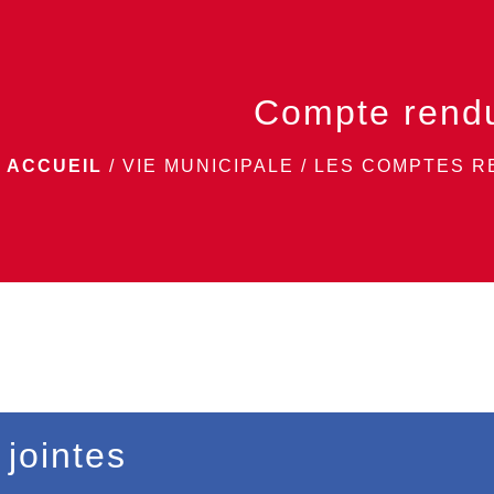
Compte rend
ACCUEIL
/
VIE MUNICIPALE
/
LES COMPTES R
 jointes