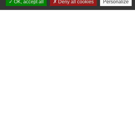
OK, accept all
Deny all cookies
Personalize
réduite.
Contact
: 06 34 23 32 70
chezmamisa@gmail.com