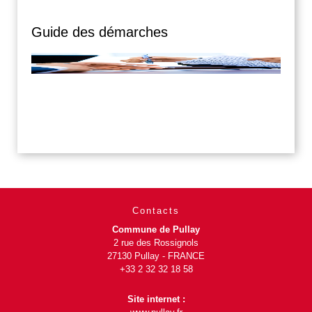
Guide des démarches
Contacts
Commune de Pullay
2 rue des Rossignols
27130 Pullay - FRANCE
+33 2 32 32 18 58
Site internet :