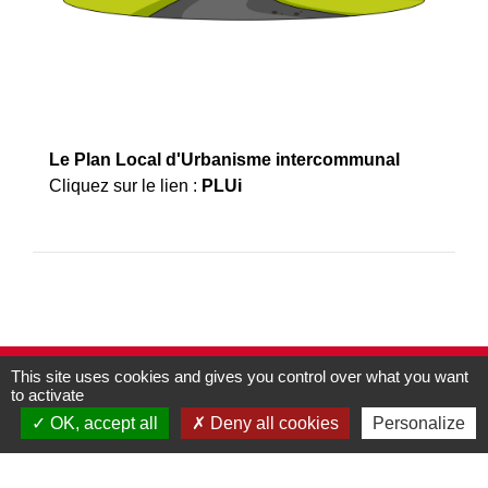
Le Plan Local d'Urbanisme intercommunal
Cliquez sur le lien :
PLUi
This site uses cookies and gives you control over what you want
Contacts
to activate
Commune de Pullay
OK, accept all
Deny all cookies
Personalize
2 rue des Rossignols
27130 Pullay - FRANCE
+33 2 32 32 18 58